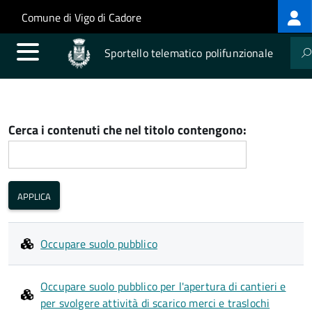
Log
Salta al contenuto principale
Skip to site navigation
Comune di Vigo di Cadore
me
Sportello telematico polifunzionale
Cerca i contenuti che nel titolo contengono:
Occupare suolo pubblico
Occupare suolo pubblico per l'apertura di cantieri e
per svolgere attività di scarico merci e traslochi