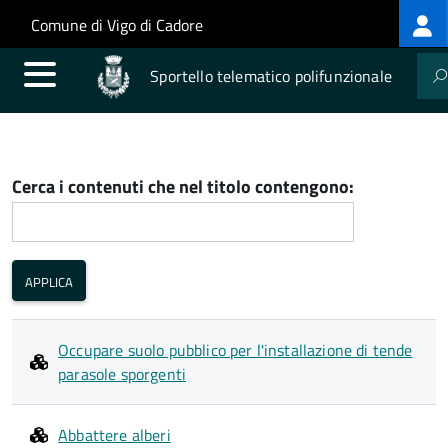
Log
Salta al contenuto principale
Skip to site navigation
Comune di Vigo di Cadore
me
Sportello telematico polifunzionale
Cerca i contenuti che nel titolo contengono:
Occupare suolo pubblico per l'installazione di tende
parasole sporgenti
Abbattere alberi