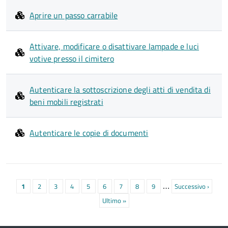
Aprire un passo carrabile
Attivare, modificare o disattivare lampade e luci
votive presso il cimitero
Autenticare la sottoscrizione degli atti di vendita di
beni mobili registrati
Autenticare le copie di documenti
Paginazione
…
Pagina
1
Pagina
2
Pagina
3
Pagina
4
Pagina
5
Pagina
6
Pagina
7
Pagina
8
Pagina
9
Pagina
Successivo ›
attuale
successiva
Ultima
Ultimo »
pagina