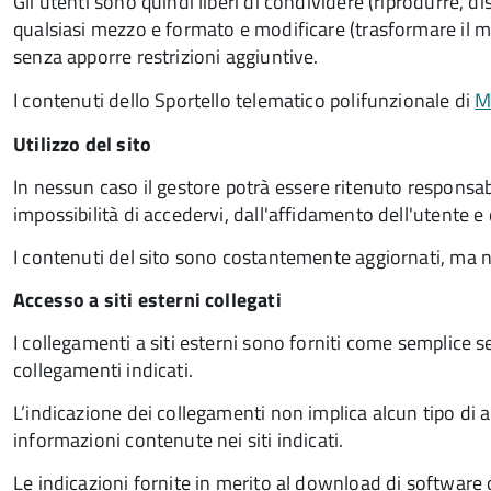
Gli utenti sono quindi liberi di condividere (riprodurre, d
qualsiasi mezzo e formato e modificare (trasformare il mat
senza apporre restrizioni aggiuntive.
I contenuti dello Sportello telematico polifunzionale
di
M
Utilizzo del sito
In nessun caso il gestore potrà essere ritenuto responsabi
impossibilità di accedervi, dall'affidamento dell'utente e d
I contenuti del sito sono costantemente aggiornati, ma n
Accesso a siti esterni collegati
I collegamenti a siti esterni sono forniti come semplice s
collegamenti indicati.
L’indicazione dei collegamenti non implica alcun tipo di a
informazioni contenute nei siti indicati.
Le indicazioni fornite in merito al download di software o