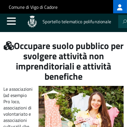
Log
Salta al contenuto principale
Skip to site navigation
Comune di Vigo di Cadore
me
Sportello telematico polifunzionale
Occupare suolo pubblico per
svolgere attività non
imprenditoriali e attività
benefiche
Le associazioni
(ad esempio
Pro loco,
associazioni di
volontariato e
associazioni
culturali) che