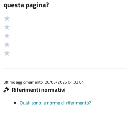
questa pagina?
Valuta
Valutazione
5
Valuta
stelle
4
Valuta
su
stelle
3
Valuta
5
su
stelle
2
Valuta
5
su
stelle
1
5
su
stelle
5
su
5
Ultimo aggiornamento: 26/05/2025 04:03.04
Riferimenti normativi
Quali sono le norme di riferimento?