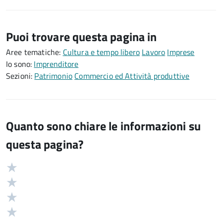
Puoi trovare questa pagina in
Aree tematiche:
Cultura e tempo libero
Lavoro
Imprese
Io sono:
Imprenditore
Sezioni:
Patrimonio
Commercio ed Attività produttive
Quanto sono chiare le informazioni su
questa pagina?
Valuta
Valutazione
5
Valuta
stelle
4
Valuta
su
stelle
3
Valuta
5
su
stelle