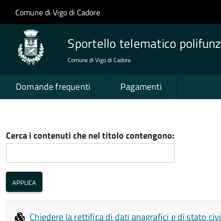
Salta al contenuto principale
Skip to site navigation
Comune di Vigo di Cadore
Sportello telematico polifunz
Comune di Vigo di Cadore
Domande frequenti
Pagamenti
Cerca i contenuti che nel titolo contengono:
Chiedere la rettifica di dati anagrafici e di stato civi