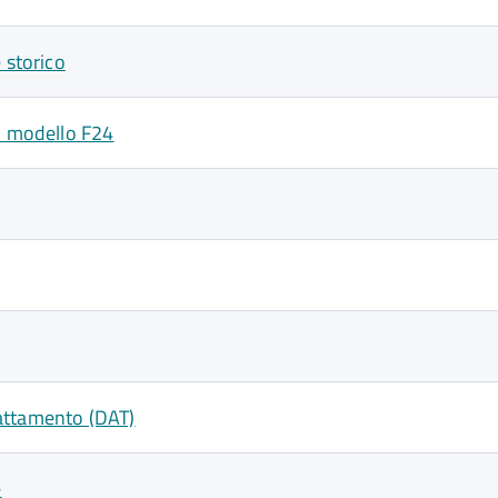
 storico
on modello F24
trattamento (DAT)
e