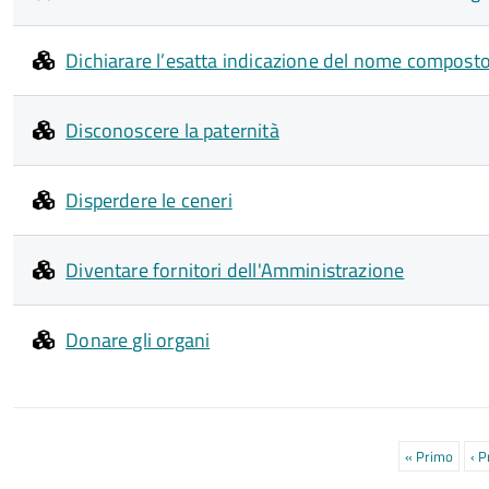
Dichiarare l’esatta indicazione del nome composto
Disconoscere la paternità
Disperdere le ceneri
Diventare fornitori dell'Amministrazione
Donare gli organi
Paginazione
Prima
« Primo
Pa
‹ 
pagina
pr