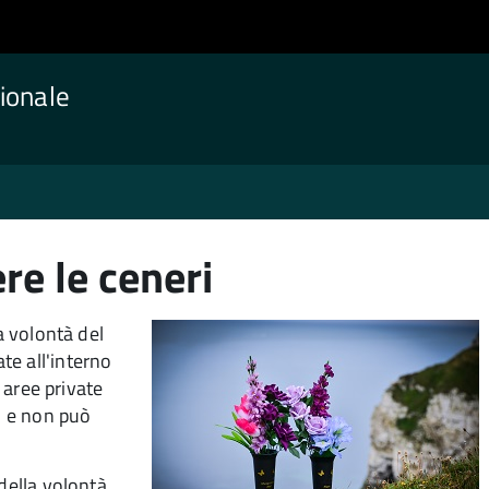
ionale
re le ceneri
a volontà del
te all'interno
n aree private
i, e non può
 della volontà