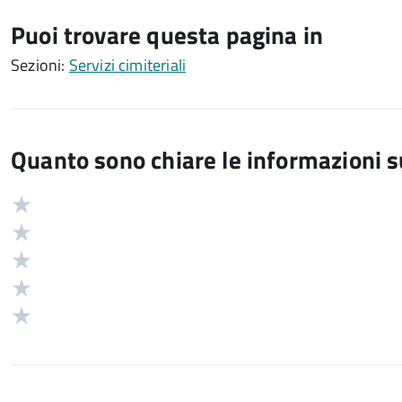
Puoi trovare questa pagina in
Sezioni:
Servizi cimiteriali
Quanto sono chiare le informazioni 
Valuta
Valutazione
5
Valuta
stelle
4
Valuta
su
stelle
3
Valuta
5
su
stelle
2
Valuta
5
su
stelle
1
5
su
stelle
5
su