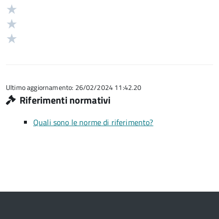
stelle
4
Valuta
su
stelle
3
Valuta
5
su
stelle
2
Valuta
5
su
stelle
1
5
su
stelle
5
su
5
Ultimo aggiornamento: 26/02/2024 11:42.20
Riferimenti normativi
Quali sono le norme di riferimento?