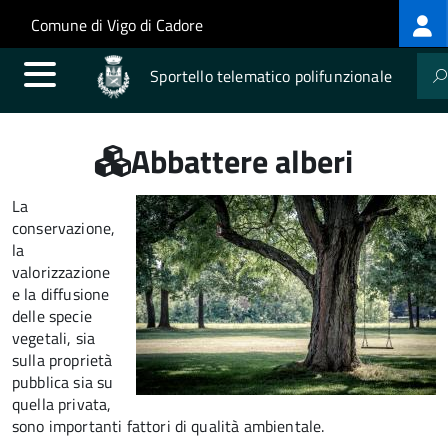
Log
Salta al contenuto principale
Skip to site navigation
Comune di Vigo di Cadore
me
Sportello telematico polifunzionale
Abbattere alberi
La
conservazione,
la
valorizzazione
e la diffusione
delle specie
vegetali, sia
sulla proprietà
pubblica sia su
quella privata,
sono importanti fattori di qualità ambientale.