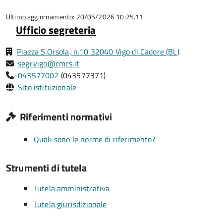
5
su
5
Ultimo aggiornamento: 20/05/2026 10:25.11
Ufficio segreteria
Piazza S.Orsola, n.10 32040 Vigo di Cadore (BL)
segr.vigo@cmcs.it
043577002
(043577371)
Sito istituzionale
Riferimenti normativi
Quali sono le norme di riferimento?
Strumenti di tutela
Tutela amministrativa
Tutela giurisdizionale