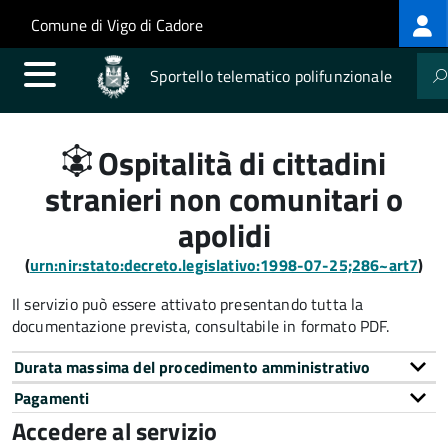
Log
Salta al contenuto principale
Skip to site navigation
Comune di Vigo di Cadore
me
Sportello telematico polifunzionale
Ospitalità di cittadini
stranieri non comunitari o
apolidi
(
urn:nir:stato:decreto.legislativo:1998-07-25;286~art7
)
Il servizio può essere attivato presentando tutta la
documentazione prevista, consultabile in formato PDF.
Durata massima del procedimento amministrativo
Pagamenti
Accedere al servizio