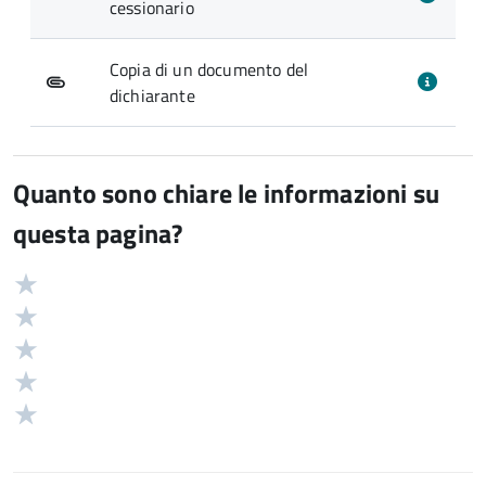
cessionario
Copia di un documento del
dichiarante
Quanto sono chiare le informazioni su
questa pagina?
Valuta
Valutazione
5
Valuta
stelle
4
Valuta
su
stelle
3
Valuta
5
su
stelle
2
Valuta
5
su
stelle
1
5
su
stelle