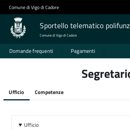
Salta al contenuto principale
Skip to site navigation
Comune di Vigo di Cadore
Sportello telematico polifunz
Comune di Vigo di Cadore
Domande frequenti
Pagamenti
Segretari
Ufficio
Competenze
(scheda
attiva)
Ufficio