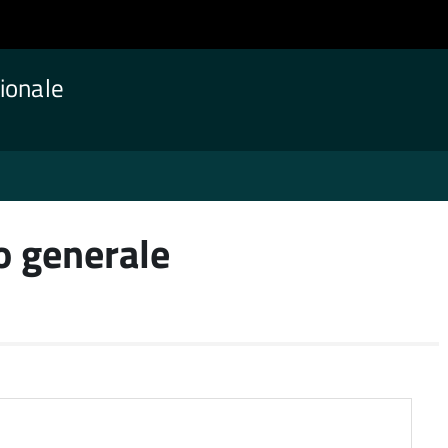
ionale
o generale