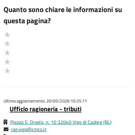
Quanto sono chiare le informazioni su
questa pagina?
Valuta
Valutazione
5
Valuta
stelle
4
Valuta
su
stelle
3
Valuta
5
su
stelle
2
Valuta
5
su
stelle
1
5
su
stelle
5
su
5
Ultimo aggiornamento: 20/05/2026 10:25.11
Ufficio ragioneria - tributi
Piazza S. Orsola, n. 10 32040 Vigo di Cadore (BL)
rag.vigo@cmcs.it