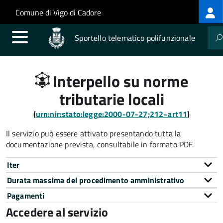
Log
Salta al contenuto principale
Skip to site navigation
Comune di Vigo di Cadore
me
Sportello telematico polifunzionale
Interpello su norme
tributarie locali
(
urn:nir:stato:legge:2000-07-27;212~art11
)
Il servizio può essere attivato presentando tutta la
documentazione prevista, consultabile in formato PDF.
Iter
Durata massima del procedimento amministrativo
Pagamenti
Accedere al servizio