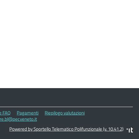
le FAQ
Pagamenti
Riepilogo valutazioni
ore.bl@pecveneto.it
Powered by Sportello Telematico Polifunzionale (v. 10.41.2)