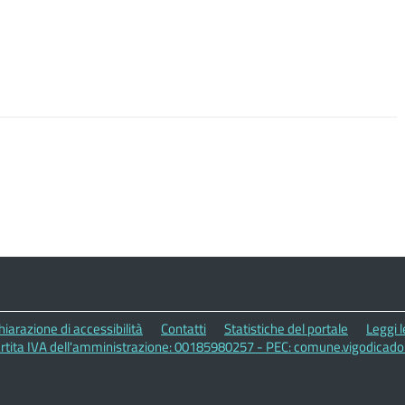
hiarazione di accessibilità
Contatti
Statistiche del portale
Leggi 
artita IVA dell'amministrazione: 00185980257 - PEC: comune.vigodicad