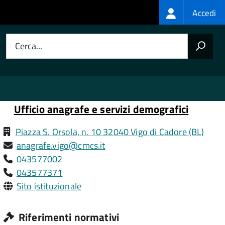
Login
Accedi
menu
Cerca...
Ufficio anagrafe e servizi demografici
Piazza S. Orsola, n. 10 32040 Vigo di Cadore (BL)
anagrafe.vigo@cmcs.it
043577002
043577371
Sito istituzionale
Riferimenti normativi