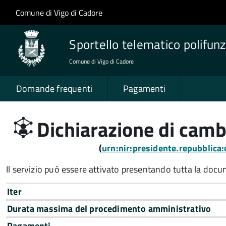
Salta al contenuto principale
Skip to site navigation
Comune di Vigo di Cadore
Sportello telematico polifunz
Comune di Vigo di Cadore
Domande frequenti
Pagamenti
Dichiarazione di camb
(
urn:nir:presidente.repubblic
Il servizio può essere attivato presentando tutta la doc
Iter
Durata massima del procedimento amministrativo
Pagamenti