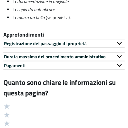
la
documentazione in originale
la
copia da autenticare
la
marca da bollo
(se prevista).
Approfondimenti
Registrazione del passaggio di proprietà
Durata massima del procedimento amministrativo
Pagamenti
Quanto sono chiare le informazioni su
questa pagina?
Valuta
Valutazione
5
Valuta
stelle
4
Valuta
su