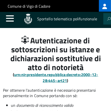
Log
Salta al contenuto principale
Skip to site navigation
Comune di Vigo di Cadore
me
Sportello telematico polifunzionale
Autenticazione di
sottoscrizioni su istanze e
dichiarazioni sostitutive di
atto di notorietà
(
urn:nir:presidente.repubblica:decreto:2000-12-
28;445~art21
)
Per ottenere l'autenticazione è necessario presentarsi
personalmente in Comune portando con sé:
un
documento di riconoscimento valido