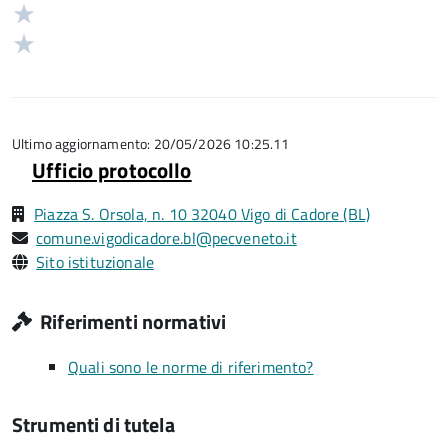
stelle
3
Valuta
5
su
stelle
2
Valuta
5
su
stelle
1
5
su
stelle
5
su
5
Ultimo aggiornamento: 20/05/2026 10:25.11
Ufficio protocollo
Piazza S. Orsola, n. 10 32040 Vigo di Cadore (BL)
comune.vigodicadore.bl@pecveneto.it
Sito istituzionale
Riferimenti normativi
Quali sono le norme di riferimento?
Strumenti di tutela