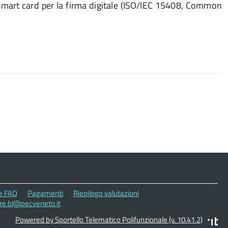
 smart card per la firma digitale (ISO/IEC 15408, Common
le FAQ
Pagamenti
Riepilogo valutazioni
ore.bl@pecveneto.it
Powered by Sportello Telematico Polifunzionale (v. 10.41.2)