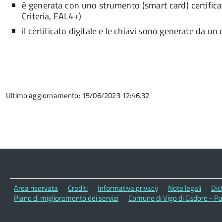
è generata con uno strumento (smart card) certifica
Criteria, EAL4+)
il certificato digitale e le chiavi sono generate da un
Ultimo aggiornamento: 15/06/2023 12:46.32
Area riservata
Crediti
Informativa privacy
Note legali
Dic
Piano di miglioramento dei servizi
Comune di Vigo di Cadore - P