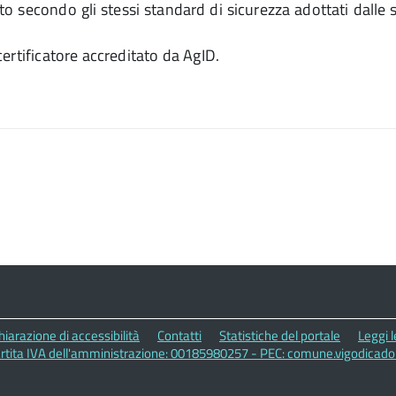
to secondo gli stessi standard di sicurezza adottati dalle
 certificatore accreditato da AgID.
hiarazione di accessibilità
Contatti
Statistiche del portale
Leggi 
artita IVA dell'amministrazione: 00185980257 - PEC: comune.vigodicad