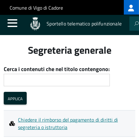
Log
Salta al contenuto principale
Skip to site navigation
Comune di Vigo di Cadore
me
Sportello telematico polifunzionale
Segreteria generale
Cerca i contenuti che nel titolo contengono:
Chiedere il rimborso del pagamento di diritti di
segreteria o istruttoria