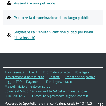
Presentare una petizione
Proporre la denominazione di un luogo pubblico
Segnalare l’avvenuta violazione di dati personali
(data breach)
Area riservata
Crediti
Informativa privacy
Note legali
Dichiarazione di accessibilità
Contatti
Statistiche del portale
Leggi le FAQ
Pagamenti
Riepilogo valutazioni
Piano di miglioramento dei servizi
Comune di Vigo di Cadore - Partita IVA dell'amministrazione:
00185980257 - PEC: comune.vigodicadore.bl@pecveneto.it
Powered by Sportello Telematico Polifunzionale (v. 10.41.2)