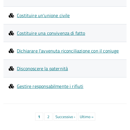
Costituire un'unione civile
Costituire una convivenza di fatto
Dichiarare l'avvenuta riconciliazione con il coniuge
Disconoscere la paternità
Gestire responsabilmente i rifiuti
Paginazione
Pagina
1
Pagina
2
Pagina
Successivo ›
Ultima
Ultimo »
attuale
successiva
pagina