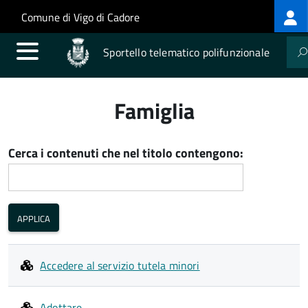
Log
Salta al contenuto principale
Skip to site navigation
Comune di Vigo di Cadore
me
Sportello telematico polifunzionale
Famiglia
Cerca i contenuti che nel titolo contengono:
Accedere al servizio tutela minori
Adottare