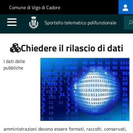
Log
Salta al contenuto principale
Skip to site navigation
Comune di Vigo di Cadore
me
Sportello telematico polifunzionale
Chiedere il rilascio di dati
I dati delle
pubbliche
amministrazioni devono essere formati, raccolti, conservati,