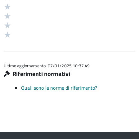
5
Valuta
stelle
4
Valuta
su
stelle
3
Valuta
5
su
stelle
2
Valuta
5
su
stelle
1
5
su
stelle
5
su
5
Ultimo aggiornamento: 07/01/2025 10:37.49
Riferimenti normativi
Quali sono le norme di riferimento?