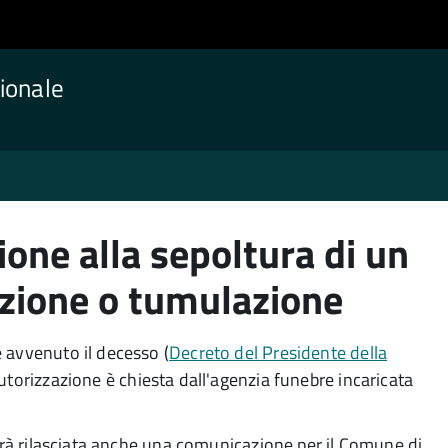
ionale
ione alla sepoltura di un
zione o tumulazione
 avvenuto il decesso (
Decreto del Presidente della
autorizzazione è chiesta dall'agenzia funebre incaricata
sarà rilasciata anche una comunicazione per il Comune di