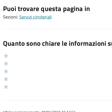
Puoi trovare questa pagina in
Sezioni:
Servizi cimiteriali
Quanto sono chiare le informazioni 
Valuta
Valutazione
5
Valuta
stelle
4
Valuta
su
stelle
3
Valuta
5
su
stelle
2
Valuta
5
su
stelle
1
5
su
stelle
5
su