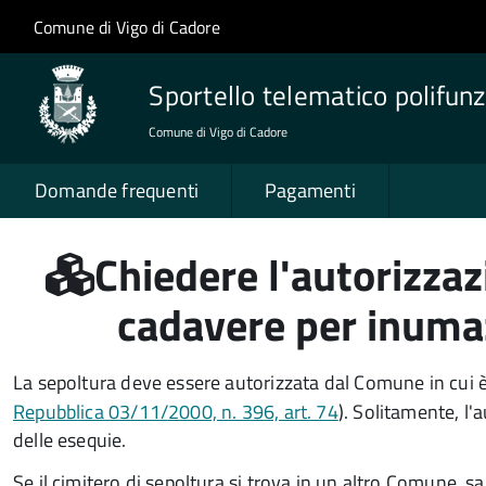
Salta al contenuto principale
Skip to site navigation
Comune di Vigo di Cadore
Sportello telematico polifunz
Comune di Vigo di Cadore
Domande frequenti
Pagamenti
Chiedere l'autorizzaz
cadavere per inuma
La sepoltura deve essere autorizzata dal Comune in cui è
Repubblica 03/11/2000, n. 396, art. 74
). Solitamente, l'
delle esequie.
Se il cimitero di sepoltura si trova in un altro Comune, 