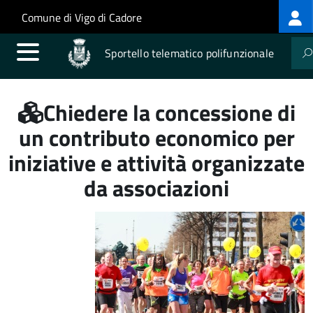
Log
Salta al contenuto principale
Skip to site navigation
Comune di Vigo di Cadore
me
Sportello telematico polifunzionale
Chiedere la concessione di
un contributo economico per
iniziative e attività organizzate
da associazioni