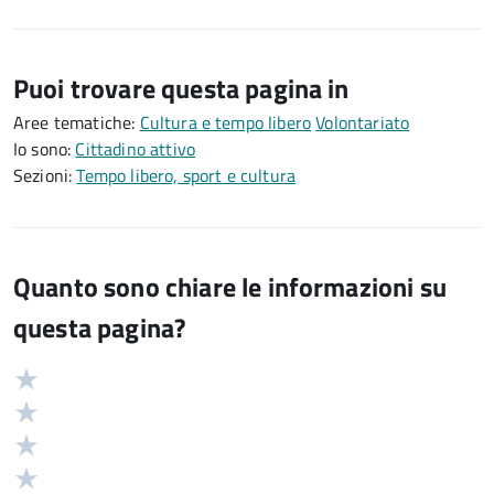
Puoi trovare questa pagina in
Aree tematiche:
Cultura e tempo libero
Volontariato
Io sono:
Cittadino attivo
Sezioni:
Tempo libero, sport e cultura
Quanto sono chiare le informazioni su
questa pagina?
Valuta
Valutazione
5
Valuta
stelle
4
Valuta
su
stelle
3
Valuta
5
su