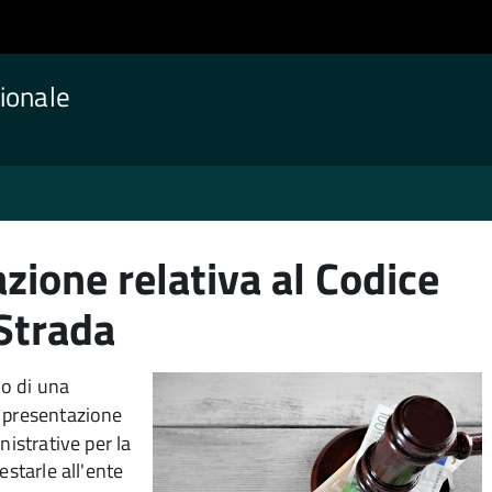
ionale
azione relativa al Codice
 Strada
to di una
a presentazione
nistrative per la
estarle all'ente