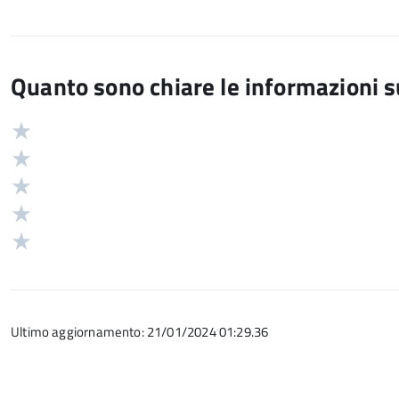
Quanto sono chiare le informazioni 
Valuta
Valutazione
5
Valuta
stelle
4
Valuta
su
stelle
3
Valuta
5
su
stelle
2
Valuta
5
su
stelle
1
5
su
stelle
5
su
Ultimo aggiornamento: 21/01/2024 01:29.36
5